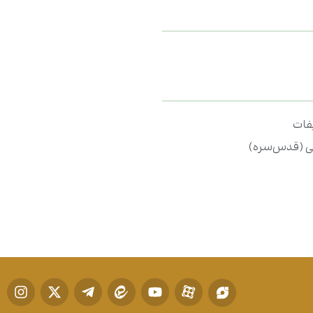
یفات
ی (قدس‌سره)