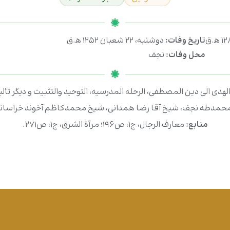
تاریخ وفات:
دوشنبه، ۲۲ شعبان ۱۲۵۲ ه‍.ق
محل وفات:
نجف
لهدى الى دين المصطفى، الرحله المدرسيه، التوحيد والتثبيت و دیگر تأل
حمدطه نجف، شیخ آقا رضا همدانی، شیخ محمدکاظم آخوند خراسان
منابع:
معارف الرجال، ج۱، ص۱۹۶؛ مرآة الشرق، ج۱، ص۲۷۱.