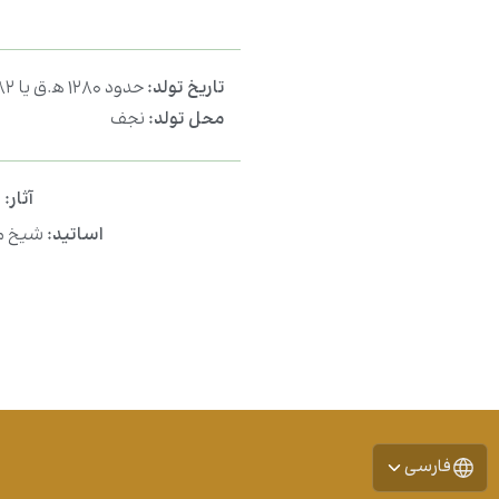
تاریخ تولد:
حدود ۱۲۸۰ ه‍.ق یا ۱۲۸۲ ه‍.ق
محل تولد:
نجف
آثار:
ا
اساتید:
شیخ م
فارسی