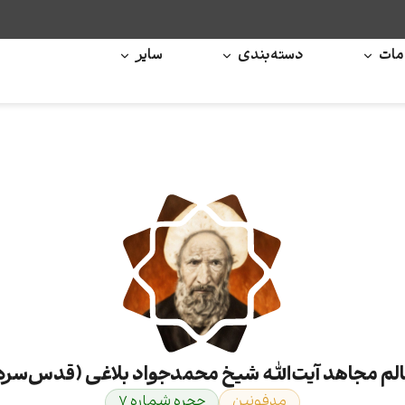
ات
دسته‌بندی
سایر
لم مجاهد آیت‌الله شیخ محمدجواد بلاغی (قدس‌سره
مدفونین
حجره شماره ۷