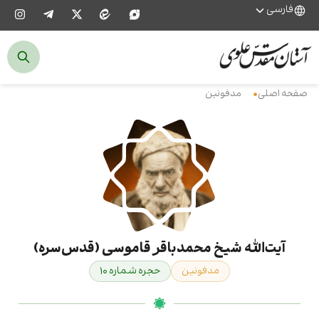
فارسی
صفحه اصلی
مدفونین
آیت‌الله شیخ محمدباقر قاموسی (قدس‌سره)
مدفونین
حجره شماره ۱۰