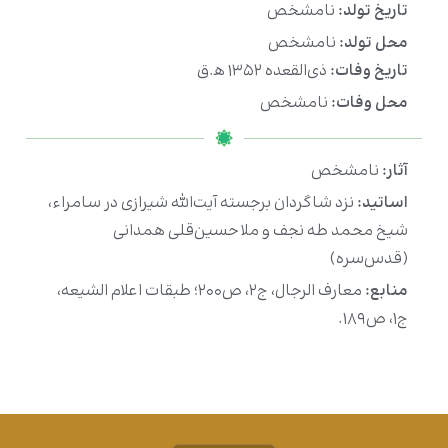
تاریخ تولد:
نامشخص
محل تولد:
نامشخص
تاریخ وفات:
ذی‌القعده ۱۳۵۲ ه‍.ق
محل وفات:
نامشخص
آثار:
نامشخص
اساتید:
نزد شاگردان برجسته آیت‌الله شیرازی در سامراء،
شیخ محمد طه نجف و ملا حسین‌قلی همدانی
(قدس‌سره)
منابع:
معارف الرجال، ج۲، ص۲۰۰؛ طبقات اعلام الشیعه،
ج۱، ص۱۸۹.