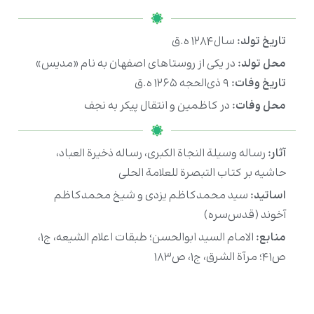
تاریخ تولد:
سال۱۲۸۴ ه.ق
محل تولد:
در یکی از روستاهای اصفهان به نام «مدیس»
تاریخ وفات:
۹ ذی‌الحجه ۱۲۶۵ ه.ق
محل وفات:
در کاظمین و انتقال پیکر به نجف
آثار:
رساله وسيلة النجاة الكبرى، رساله ذخيرة العباد،
حاشیه بر کتاب التبصرة للعلامة الحلی
اساتید:
سید محمدکاظم یزدی و شیخ محمدکاظم
آخوند (قدس‌سره)
منابع:
الامام السید ابوالحسن؛ طبقات اعلام الشیعه، ج۱،
ص۴۱؛ مرآة الشرق، ج۱، ص۱۸۳