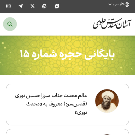
فارسی
بایگانی حجره شماره ۱۵
عالم محدث جناب میرزا حسین نوری
(قدس‌سره) معروف به «محدث
نوری»