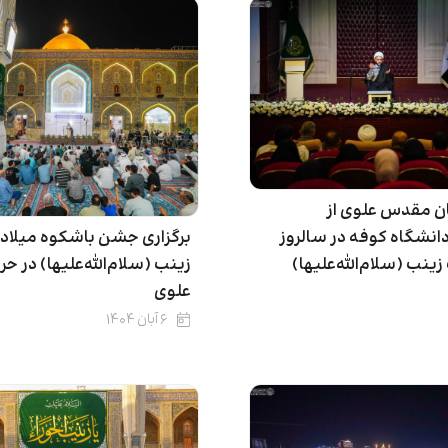
ان مقدس علوی از
برگزاری جشن باشکوه میلا
انشگاه کوفه در سالروز
زینب (سلام‌الله‌علیها) در ح
ینب (سلام‌الله‌علیها)
علوی
۶ آبان ۱۴۰۴