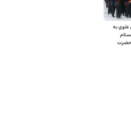
علوی به
سلام
 حضرت