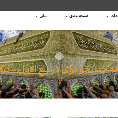
ات
دسته‌بندی
سایر
ه جستجو برای : ربیع الاول – برگه 