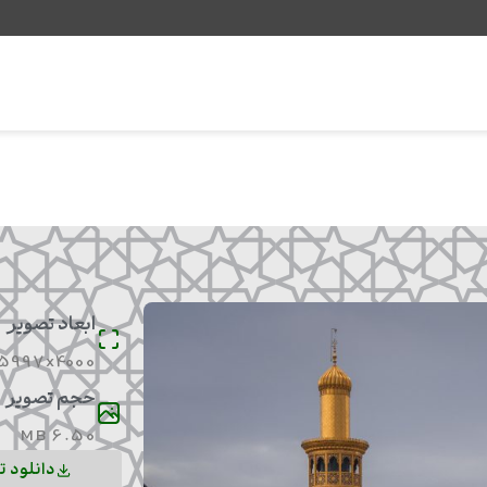
ابعاد تصویر
5997x4000
حجم تصویر
6.50 MB
دانلود ت